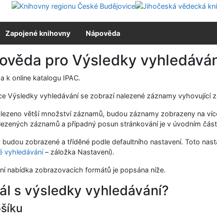
Zapojené knihovny
Nápověda
ověda pro Výsledky vyhledáván
 k online katalogu IPAC.
ce Výsledky vyhledávání se zobrazí nalezené záznamy vyhovující z
nalezeno větší množství záznamů, budou záznamy zobrazeny na víc
lezených záznamů a případný posun stránkování je v úvodním části
budou zobrazené a tříděné podle defaultního nastavení. Toto nasta
é vyhledávání
– záložka Nastavení).
ní nabídka zobrazovacích formátů je popsána níže.
ál s výsledky vyhledávání?
šíku