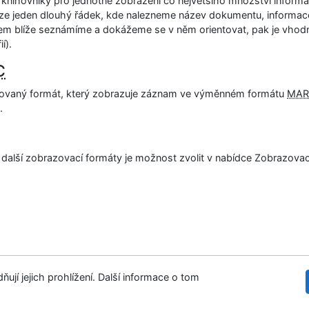
 knihovníky pro jednotné zobrazení co největšího množství info
uze jeden dlouhý řádek, kde nalezneme název dokumentu, informace
em blíže seznámíme a dokážeme se v něm orientovat, pak je vhodný n
ií).
C
zovaný formát, který zobrazuje záznam ve výměnném formátu
MAR
.
 další zobrazovací formáty je možnost zvolit v nabídce Zobrazova
ují jejich prohlížení. Další informace o tom
 stránek
Přístupnost
Soukromí
©1993-