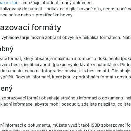
se mi libí
– umožňuje ohodnotit daný dokument.
italizovaný dokument - odkaz na digitalizované dílo, nedostupné na
ence online nebo z prostředí knihovny.
azovací formáty
 vyhledávání je možné zobrazit obvykle v několika formátech. Nab
obný
ací formát, který obsahuje maximum informací o dokumentu (pokud
vém hesle, instituci apod. (pokud vyhledáváte v autoritách). Po
t dokumentu, nebo na fotografie souvisejíci s heslem atd. Obsahuje
ypůjčit. Rozsah informací, které jsou v podrobném formátu dostup
cený
 zobrazovací formát obsahuje stručnou informaci o dokumentu ne
ladní informace, abyste mohli posoudit, zda jste nalezli to, co jste 
ání informací o dokumentu, můžete využít také
ISBD
zobrazovací for