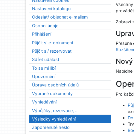
Nastavení cookies
Všechny 
Nastavení katalogu
provádět
Odeslat/ objednat e-mailem
Zobrazí 
Osobní údaje
Uprav
Přihlášení
Půjčit si e-dokument
Přesune d
Rozšířen
Půjčit si/ rezervovat
Sdílet událost
Nový
To se mi libí
Nabídne 
Upozornění
Ope
Úprava osobních údajů
Vybrané dokumenty
Pro každ
Vyhledávání
Půj
Výpůjčky, rezervace, …
exe
Do
Výsledky vyhledávání
Tr
Zapomenuté heslo
Bo