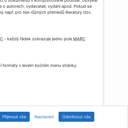
rmací o dokumentu v komprimované podobě. Obvykle
 o autorech, vydavateli, vydání apod. Pokud se
apř. pro tisk různých přehledů literatury (tzv.
C
- každý řádek zobrazuje jedno pole
MARC
cí formáty v levém bočním menu stránky.
Knihovny regionu České Budějovice
Přijmout vše
Nastavení
Odmítnout vše
2026
IPAC
 v.4.8.63a
-
Cosmotron Bohemia, s.r.o.