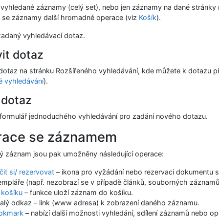
vyhledané záznamy (celý set), nebo jen záznamy na dané stránky 
 se záznamy další hromadné operace (viz
Košík
).
zadaný vyhledávací dotaz.
it dotaz
otaz na stránku Rozšířeného vyhledávání, kde můžete k dotazu přidat
é vyhledávání
).
 dotaz
formulář jednoduchého vyhledávání pro zadání nového dotazu.
race se záznamem
ý záznam jsou pak umožněny následující operace:
čit si/ rezervovat
– ikona pro vyžádání nebo rezervaci dokumentu se 
mpláře (např. nezobrazí se v případě článků, souborných záznamů 
 košíku
– funkce uloží záznam do košíku.
valý odkaz – link (www adresa) k zobrazení daného záznamu.
okmark
– nabízí další možnosti vyhledání, sdílení záznamů nebo 