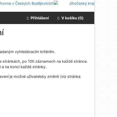
Přihlášení
V košíku (
0
)
í
adaným vyhledávacím kritériím.
e stránkách, po 10ti záznamech na každé stránce.
 a na konci každé stránky.
vení je možné uživatelsky změnit (viz stránka