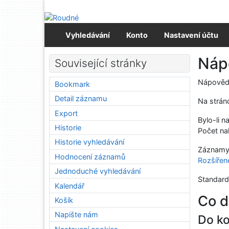
Přejít na obsah
Přejít na menu
Prohlášení o webové přístupnosti
Vyhledávání
Konto
Nastavení účtu
Náp
Související stránky
Nápověda
Bookmark
Detail záznamu
Na strán
Export
Bylo-li 
Historie
Počet na
Historie vyhledávání
Záznamy 
Hodnocení záznamů
Rozšířen
Jednoduché vyhledávání
Standard
Kalendář
Co d
Košík
Napište nám
Do ko