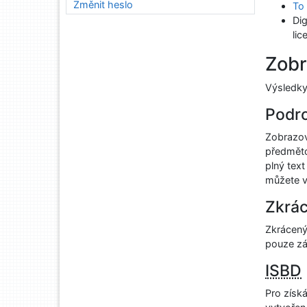
Změnit heslo
To 
Dig
lic
Zobr
Výsledky
Podr
Zobrazov
předměto
plný tex
můžete v
Zkrá
Zkrácený
pouze zák
ISBD
Pro získ