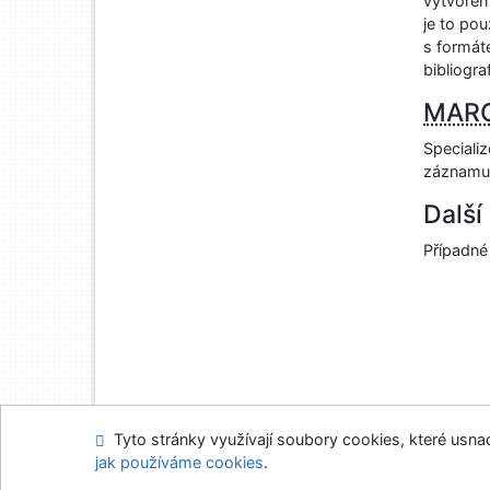
vytvořen
je to po
s formát
bibliograf
MAR
Speciali
záznamu
Další
Případné
Tyto stránky využívají soubory cookies, které usnadň
Napište nám
Mapa
jak používáme cookies
.
Nastavení cookies