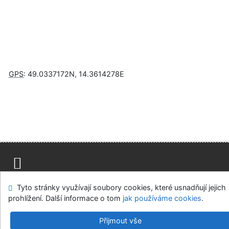
GPS
:
49.0337172N
,
14.3614278E
Napište nám
Mapa stránek
Přístupnost
Soukromí
Tyto stránky využívají soubory cookies, které usnadňují jejich
Nastavení cookies
prohlížení. Další informace o tom
jak používáme cookies
.
Knihovny regionu České Budějovice
Přijmout vše