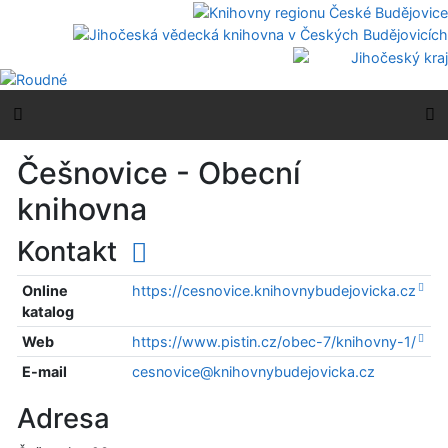
Přejít na obsah
Přejít na menu
Prohlášení o webové přístupnosti
Boční menu
H
Češnovice - Obecní
knihovna
Kontakt
Online
https://cesnovice.knihovnybudejovicka.cz
katalog
Web
https://www.pistin.cz/obec-7/knihovny-1/
E-mail
cesnovice@knihovnybudejovicka.cz
Adresa