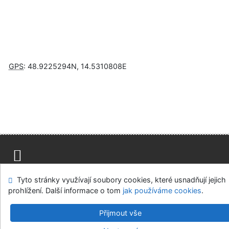
GPS
:
48.9225294N
,
14.5310808E
Napište nám
Mapa stránek
Přístupnost
Soukromí
Tyto stránky využívají soubory cookies, které usnadňují jejich
Nastavení cookies
prohlížení. Další informace o tom
jak používáme cookies
.
Knihovny regionu České Budějovice
Přijmout vše
©1993-2026
IPAC
v.4.8.63a
-
Cosmotron Bohemia, s.r.o.