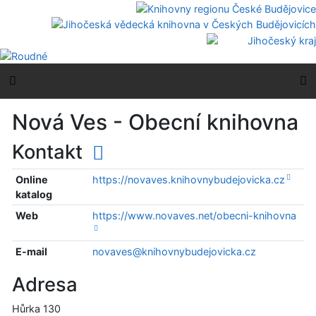
Přejít na obsah
Přejít na menu
Prohlášení o webové přístupnosti
Boční menu
H
Nová Ves - Obecní knihovna
Kontakt
Online
https://novaves.knihovnybudejovicka.cz
katalog
Web
https://www.novaves.net/obecni-knihovna
E-mail
novaves@knihovnybudejovicka.cz
Adresa
Hůrka 130