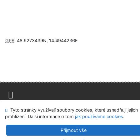
GPS
:
48.9273439N
,
14.4944236E
Napište nám
Mapa stránek
Přístupnost
Soukromí
Tyto stránky využívají soubory cookies, které usnadňují jejich
Nastavení cookies
prohlížení. Další informace o tom
jak používáme cookies
.
Knihovny regionu České Budějovice
Přijmout vše
©1993-2026
IPAC
v.4.8.63a
-
Cosmotron Bohemia, s.r.o.