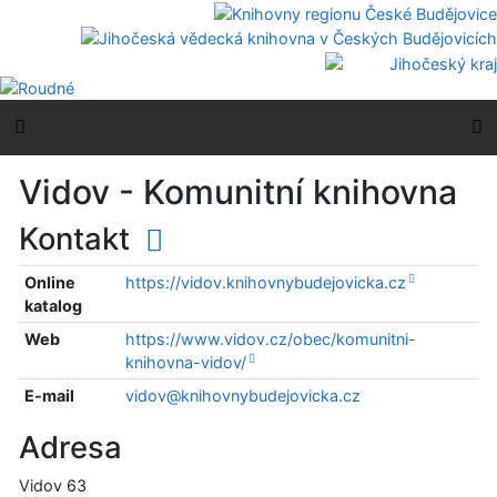
Přejít na obsah
Přejít na menu
Prohlášení o webové přístupnosti
Boční menu
H
Vidov - Komunitní knihovna
Kontakt
Online
https://vidov.knihovnybudejovicka.cz
katalog
Web
https://www.vidov.cz/obec/komunitni-
knihovna-vidov/
E-mail
vidov@knihovnybudejovicka.cz
Adresa
Vidov 63