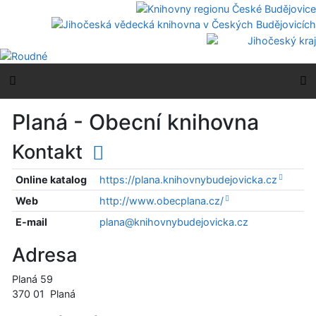
Přejít na obsah
Přejít na menu
Prohlášení o webové přístupnosti
Boční menu
H
Planá - Obecní knihovna
Kontakt
Online katalog
https://plana.knihovnybudejovicka.cz
Web
http://www.obecplana.cz/
E-mail
plana@knihovnybudejovicka.cz
Adresa
Planá 59
370 01
Planá