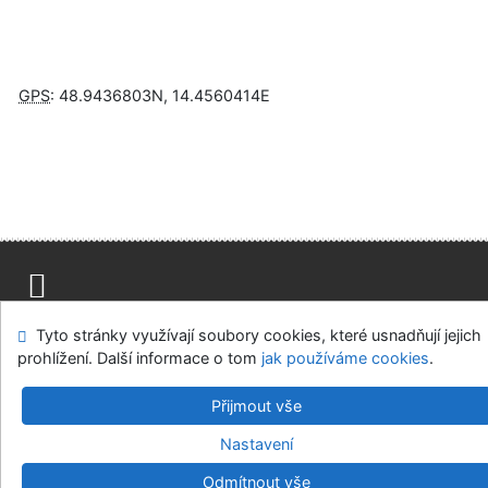
GPS
:
48.9436803N
,
14.4560414E
Napište nám
Mapa stránek
Přístupnost
Soukromí
Tyto stránky využívají soubory cookies, které usnadňují jejich
Nastavení cookies
prohlížení. Další informace o tom
jak používáme cookies
.
Přijmout vše
Knihovny regionu České Budějovice
©1993-2026
IPAC
v.4.8.63a
-
Cosmotron Bohemia, s.r.o.
Nastavení
Odmítnout vše